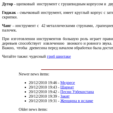
Дутор
- щипковый инструмент с грушевидным корпусом и дву
Гиджак
- смычковый инструмент, имеет круглый корпус с зат
скрипки.
Чанг
– инструмент с 42 металлическими струнами, .трапеци
палочек.
При изготовлении инструментов большую роль играет прави
деревьев способствует извлечению звонкого и ровного звука.
Важно, чтобы древесина перед началом обработки была достато
Читайте также: чудесный
гриб шиитаке
Newer news items:
20/12/2010 19:46
-
Медресе
20/12/2010 19:43
-
Шариат
20/12/2010 19:42
-
Песни Узбекистана
20/12/2010 19:39
-
Закят
20/12/2010 19:31
-
Женщина в исламе
Older news items: