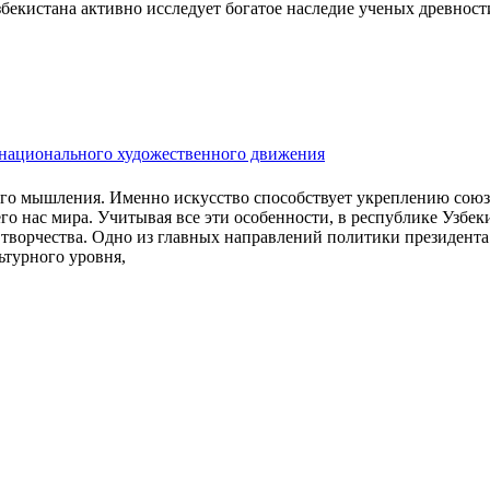
збекистана активно исследует богатое наследие ученых древност
жнационального художественного движения
кого мышления. Именно искусство способствует укреплению союз
 нас мира. Учитывая все эти особенности, в республике Узбек
 творчества. Одно из главных направлений политики президент
ьтурного уровня,