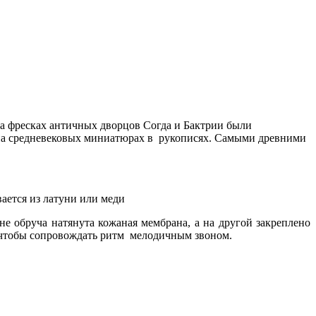
а фресках античных дворцов Согда и Бактрии были
на средневековых миниатюрах в рукописях. Самыми древними
ается из латуни или меди
е обруча натянута кожаная мембрана, а на другой закреплено
, чтобы сопровождать ритм мелодичным звоном.