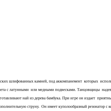
лоских шлифованных камней, под аккомпанемент которых испол
лета с латунными или медными подвесками. Танцовщицы надеваю
отавливают най из дерева бамбука. При игре он издает прият
полнительную струну. Он имеет куполообразный резонатор с к