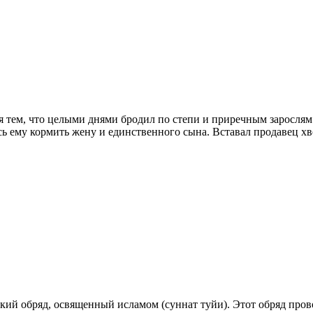
 тем, что целыми днями бродил по степи и приречным зарослям и 
ось ему кормить жену и единственного сына. Вставал продавец хв
й обряд, освященный исламом (суннат туйи). Этот обряд проводит