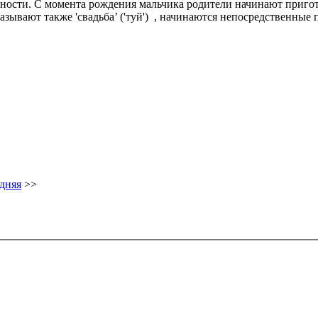
нности. С момента рождения мальчика родители начинают пригот
азывают также 'свадьба’ ('туй') , начинаются непосредственные 
дняя
>>