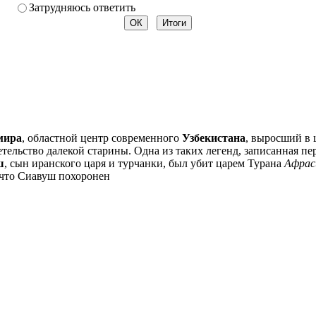
Затрудняюсь ответить
мира
, областной центр современного
Узбекистана
, выросший в 
детельство далекой старины. Одна из таких легенд, записанная 
ш
, сын иранского царя и турчанки, был убит царем Турана
Афрас
 что Сиавуш похоронен