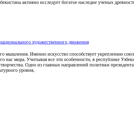
збекистана активно исследует богатое наследие ученых древност
жнационального художественного движения
кого мышления. Именно искусство способствует укреплению союз
 нас мира. Учитывая все эти особенности, в республике Узбек
 творчества. Одно из главных направлений политики президент
ьтурного уровня,