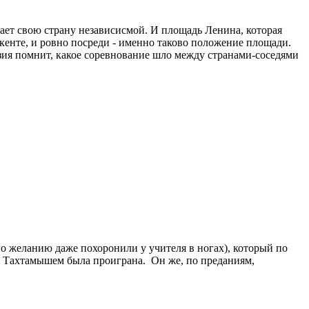
шает свою страну независисмой. И площадь Ленина, которая
кенте, и ровно посреди - именно таково положение площади.
зия помнит, какое соревнование шло между странами-соседями
го желанию даже похоронили у учителя в ногах), который по
ва Тахтамышем была проиграна. Он же, по преданиям,