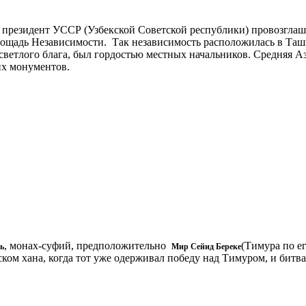
те президент УССР (Узбекской Советской республики) провозгла
лощадь Независимости. Так независимость расположилась в Таш
ветлого блага, был гордостью местных начальников. Средняя А
их монументов.
, монах-суфий, предположительно
(Тимура по е
ь
Мир Сейид Береке
ком хана, когда тот уже одерживал победу над Тимуром, и бит