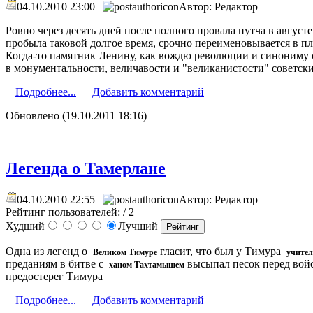
04.10.2010 23:00 |
Автор: Редактор
Ровно через десять дней после полного провала путча в авгус
пробыла таковой долгое время, срочно переименовывается в п
Когда-то памятник Ленину, как вождю революции и синониму с
в монументальности, величавости и "великанистости" советск
Подробнее...
Добавить комментарий
Обновлено (19.10.2011 18:16)
Легенда о Тамерлане
04.10.2010 22:55 |
Автор: Редактор
Рейтинг пользователей:
/ 2
Худший
Лучший
Одна из легенд о
гласит, что был у Тимура
Великом Тимуре
учител
преданиям в битве с
высыпал песок перед войс
ханом Тахтамышем
предостерег Тимура
Подробнее...
Добавить комментарий