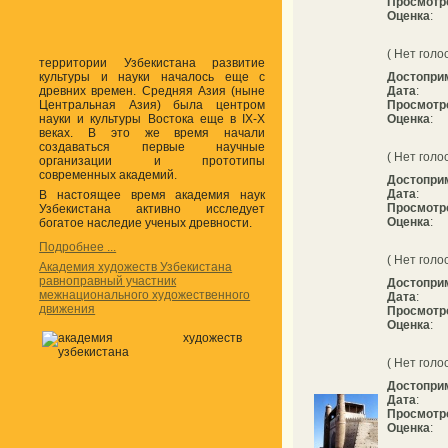
Просмотр
Оценка
:
( Нет голо
территории Узбекистана развитие
культуры и науки началось еще с
Достопри
древних времен. Средняя Азия (ныне
Дата
:
Центральная Азия) была центром
Просмотр
науки и культуры Востока еще в IX-X
Оценка
:
веках. В это же время начали
создаваться первые научные
( Нет голо
организации и прототипы
современных академий.
Достопри
Дата
:
В настоящее время академия наук
Просмотр
Узбекистана активно исследует
Оценка
:
богатое наследие ученых древности.
Подробнее ...
( Нет голо
Академия художеств Узбекистана
равноправный участник
Достопри
межнационального художественного
Дата
:
движения
Просмотр
Оценка
:
( Нет голо
Достопри
Дата
:
Просмотр
Оценка
: