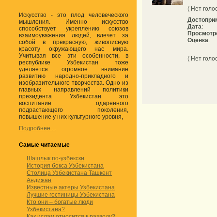
( Нет голо
Искусство - это плод человеческого
Достопри
мышления. Именно искусство
Дата
:
способствует укреплению союзов
Просмотр
взаимоуважения людей, влечет за
Оценка
:
собой в прекрасную, живописную
красоту окружающего нас мира.
Учитывая все эти особенности, в
( Нет голо
республике Узбекистан тоже
уделяется огромное внимание
развитию народно-прикладного и
изобразительного творчества. Одно из
главных направлений политики
президента Узбекистан это
воспитание одаренного
подрастающего поколения,
повышение у них культурного уровня,
Подробнее ...
Самые читаемые
Шашлык по-узбекски
История бокса Узбекистана
Столица Узбекистана Ташкент
Андижан
Известные актеры Узбекистана
Лучшие гостиницы Узбекистана
Кто они – богатые люди
Узбекистана?
Как ислам относится к разводу?