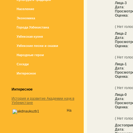
Лица-3
Дата
:
Население
Просмотр
Оценка
:
Экономика
( Нет голо
Города Узбекистана
Лица-2
Узбекская кухня
Дата
:
Просмотр
Узбекские песни и сказки
Оценка
:
Народные герои
( Нет голо
Лица-1
Соседи
Дата
:
Просмотр
Интересное
Оценка
:
( Нет голо
Интересное
Лица-0
История и развитие Академии наук в
Дата
:
Узбекистане
Просмотр
Оценка
:
На
( Нет голо
Достопри
Дата
: