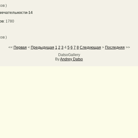
сов )
мечательности-14
ов
: 1780
сов )
<<
Первая
<
Предыдущая
1
2
3
4
5
6
7
8
Следующая
>
Последняя
>>
DatsoGallery
By
Andrey Datso