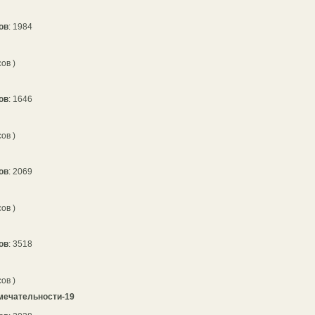
ов
: 1984
сов )
ов
: 1646
сов )
ов
: 2069
сов )
ов
: 3518
сов )
мечательности-19