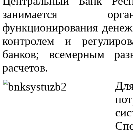
Центральный Банк Респ
занимается орга
функционирования денеж
контролем и регулиро
банков; всемерным ра
расчетов.
Дл
по
си
Сп